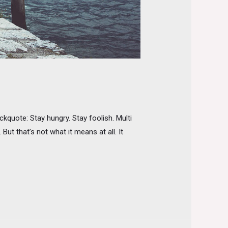
quote: Stay hungry. Stay foolish. Multi
ut that’s not what it means at all. It