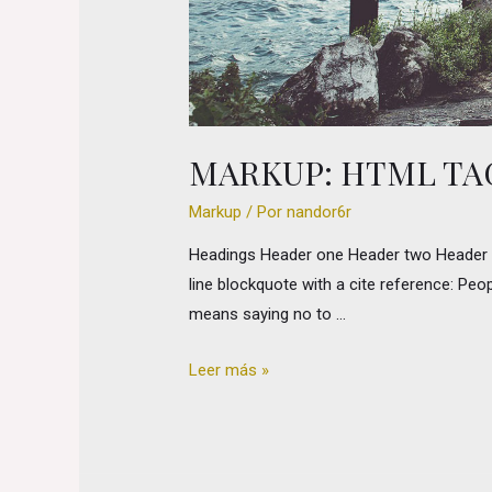
MARKUP: HTML TA
Markup
/ Por
nandor6r
Headings Header one Header two Header thr
line blockquote with a cite reference: Peop
means saying no to …
Markup:
Leer más »
HTML
Tags
and
Formatting