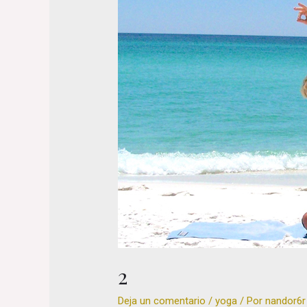
2
Deja un comentario
/
yoga
/ Por
nandor6r