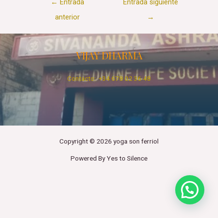
←
Entrada
Entrada siguiente
de
anterior
→
entradas
VIJAY DHARMA
Contacto: +34 678 02 36 48
Copyright © 2026 yoga son ferriol
Powered By Yes to Silence