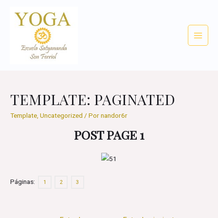
Ir
al
contenido
Main
Menu
TEMPLATE: PAGINATED
Template
,
Uncategorized
/ Por
nandor6r
POST PAGE 1
Páginas:
1
2
3
Navegación