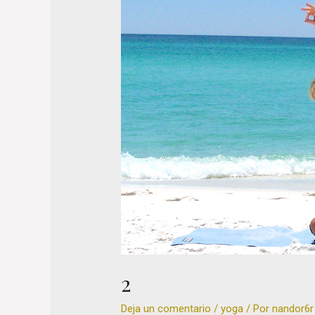
2
Deja un comentario
/
yoga
/ Por
nandor6r