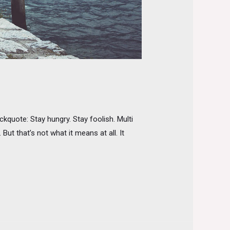
quote: Stay hungry. Stay foolish. Multi
ut that’s not what it means at all. It