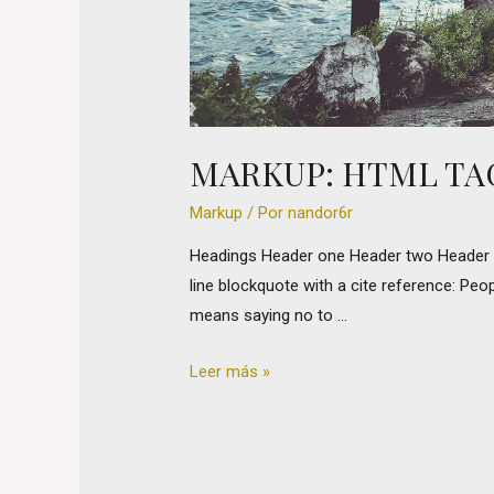
MARKUP: HTML TA
Markup
/ Por
nandor6r
Headings Header one Header two Header thr
line blockquote with a cite reference: Peop
means saying no to …
Markup:
Leer más »
HTML
Tags
and
Formatting