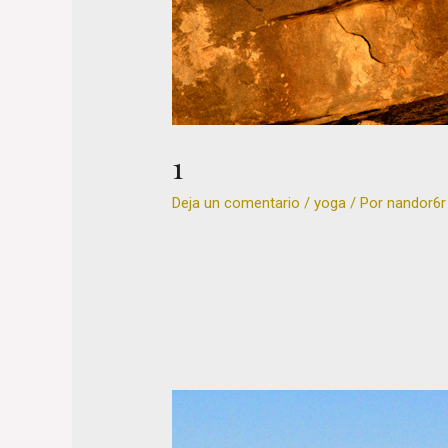
1
Deja un comentario
/
yoga
/ Por
nandor6r