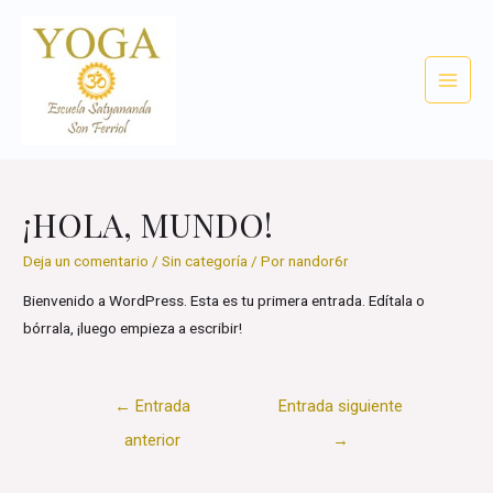
Ir
al
contenido
Main
Menu
¡HOLA, MUNDO!
Deja un comentario
/
Sin categoría
/ Por
nandor6r
Bienvenido a WordPress. Esta es tu primera entrada. Edítala o
bórrala, ¡luego empieza a escribir!
Navegación
←
Entrada
Entrada siguiente
de
anterior
→
entradas